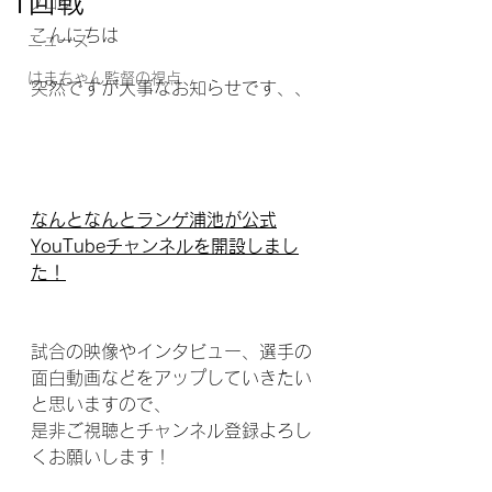
1回戦
ブログ
こんにちは
ニュース
はまちゃん監督の視点
突然ですが大事なお知らせです、、
なんとなんとランゲ浦池が公式
YouTubeチャンネルを開設しまし
た！
試合の映像やインタビュー、選手の
面白動画などをアップしていきたい
と思いますので、
是非ご視聴とチャンネル登録よろし
くお願いします！