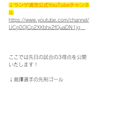
↓ランゲ浦池公式YouTubeチャンネ
ル
https://www.youtube.com/channel/
UCg0QICp2XKbhx2fQuaDN1jg　
ここでは先日の試合の3得点を公開
いたします！
↓島澤選手の先制ゴール