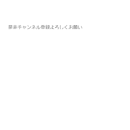
是非チャンネル登録よろしくお願い
します！
vamos range!
ブログ
すべて表示
最新記事