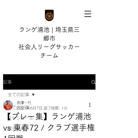
ランゲ浦池 | 埼玉県三
郷市
社会人リーグサッカー
チーム
記事
全ての記事
島澤一杜
全ての記事
2021年6月7日
読了時間: 1分
【プレー集】ランゲ浦池
スケジュール
vs 東春72 / クラブ選手権
試合結果