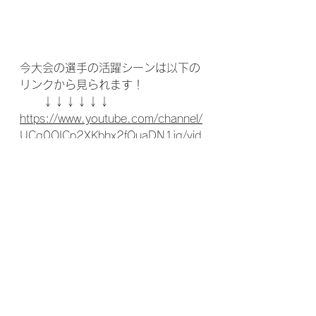
今大会の選手の活躍シーンは以下の
リンクから見られます！
　　↓↓↓↓↓↓
https://www.youtube.com/channel/
UCg0QICp2XKbhx2fQuaDN1jg/vid
eos
ランゲ公式YouTubeの
高評価とチャ
ンネル登録
の方もよろしくお願いし
ます！