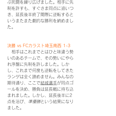
ぶ死闘を繰り広げました。相手に先
制を許すも、すぐさま同点に追いつ
き、延長後半終了間際に逆転すると
いうまたまた劇的な勝利を納めまし
た。
決勝 vs FCカラスト埼玉南西 1-3
　相手はこれまでとはひと味違う勢
いのあるチームで、その勢いにやら
れ序盤に先制を許しました。しか
し、これまで何度も逆転をしてきた
ランゲは全く諦めません。みんなの
期待通り、ここで
結城選手
が同点ゴ
ールを決め、勝負は延長戦に持ち込
まれました。しかし、延長後半に2
点を浴び、
準優勝
という結果になり
ました。