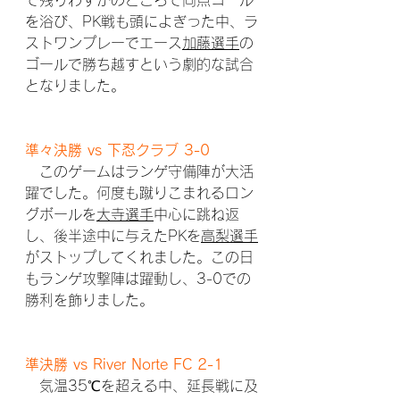
で残りわずかのところで同点ゴール
を浴び、PK戦も頭によぎった中、ラ
ストワンプレーでエース
加藤選手
の
ゴールで勝ち越すという劇的な試合
となりました。
準々決勝 vs 下忍クラブ 3-0
　このゲームはランゲ守備陣が大活
躍でした。何度も蹴りこまれるロン
グボールを
大寺選手
中心に跳ね返
し、後半途中に与えたPKを
高梨選手
がストップしてくれました。この日
もランゲ攻撃陣は躍動し、3-0での
勝利を飾りました。
準決勝 vs River Norte FC 2-1
　気温35℃を超える中、延長戦に及