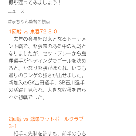
ブログ
振り返ってみましょう！
ニュース
はまちゃん監督の視点
1回戦 vs 東春72 3-0
　去年の会長杯以来となるトーナメ
ント戦で、緊張感のある中の初戦と
なりましたが、セットプレーから
島
澤選手
がヘディングでゴールを決め
ると、かなり緊張がほぐれ、いつも
通りのランゲの強さが出せました。
新加入のGK
吉田選手
、SB
石川選手
の活躍も見られ、大きな収穫を得ら
れた初戦でした。
2回戦 vs 鴻巣フットボールクラブ 
3-1
　相手に先制を許すも、前半のうち