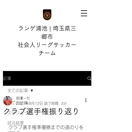
ランゲ浦池 | 埼玉県三
郷市
社会人リーグサッカー
チーム
記事
全ての記事
島澤一杜
全ての記事
2021年8月12日
読了時間: 3分
クラブ選手権振り返り
スケジュール
試合結果
クラブ選手権準優勝までの道のりを