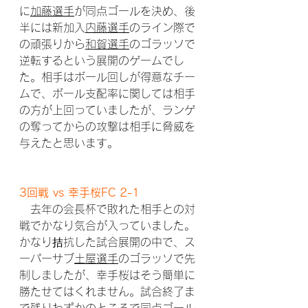
に
加藤選手
が同点ゴールを決め、後
半には新加入
内藤選手
のライン際で
の頑張りから
和賀選手
のゴラッソで
逆転するという展開のゲームでし
た。相手はボール回しが得意なチー
ムで、ボール支配率に関しては相手
の方が上回っていましたが、ランゲ
の奪ってからの攻撃は相手に脅威を
与えたと思います。
3回戦 vs 幸手桜FC 2-1
　去年の会長杯で敗れた相手との対
戦でかなり気合が入っていました。
かなり拮抗した試合展開の中で、ス
ーパーサブ
土屋選手
のゴラッソで先
制しましたが、幸手桜はそう簡単に
勝たせてはくれません。試合終了ま