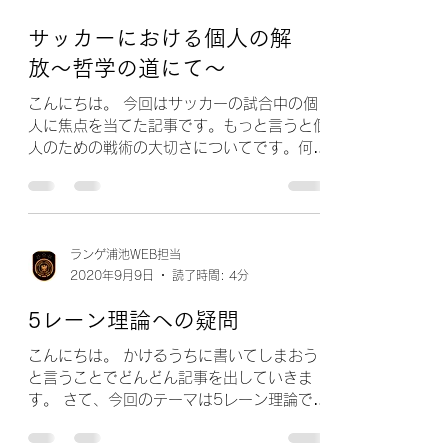
サッカーにおける個人の解
放〜哲学の道にて〜
こんにちは。 今回はサッカーの試合中の個
人に焦点を当てた記事です。もっと言うと個
人のための戦術の大切さについてです。何度
も紹介している林舞輝さんの『「サッカー」
とは何か』でボブ・ディランの「自由に音楽
を作るのは難しい。テーマがあったほうがい
い。そして、テーマは、なるべく短く...
ランゲ浦池WEB担当
2020年9月9日
読了時間: 4分
5レーン理論への疑問
こんにちは。 かけるうちに書いてしまおう
と言うことでどんどん記事を出していきま
す。 さて、今回のテーマは5レーン理論で
す。5レーン理論とはピッチを縦に4本の線
で区切ることです。そうすることで攻守の原