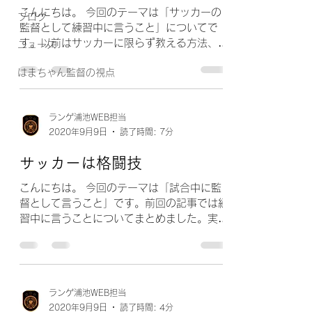
こんにちは。 今回のテーマは「サッカーの
ブログ
監督として練習中に言うこと」についてで
す。以前はサッカーに限らず教える方法、内
ニュース
容について記事を出しました。その記事では
はまちゃん監督の視点
予備校講師だった経験も応用することができ
ましたが、今回はサッカーに特化していま
す。サッカーの練習中、試合中に何を言う...
ランゲ浦池WEB担当
2020年9月9日
読了時間: 7分
サッカーは格闘技
こんにちは。 今回のテーマは「試合中に監
督として言うこと」です。前回の記事では練
習中に言うことについてまとめました。実際
に現場に立ってみると言いたいことはたくさ
ん出てきます。しかしその言いたいことの
「どの部分」を「どのようにして」伝えるか
について整理できていなければ、言われ...
ランゲ浦池WEB担当
2020年9月9日
読了時間: 4分