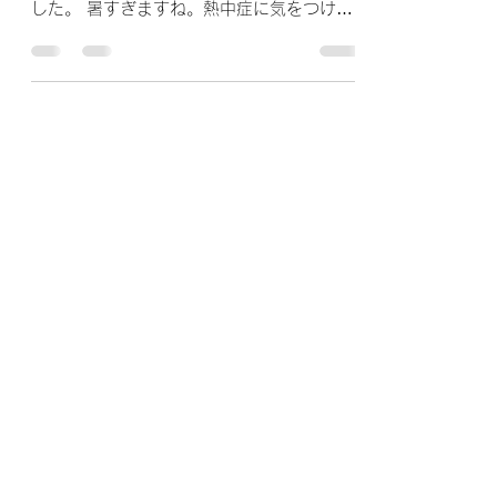
した。 暑すぎますね。熱中症に気をつけて
生活を過ごさないといけないし、サッカーす
るのも気を使わないといけない季節になりに
なりました。 さて、今回はカウンターにつ
いてです。サッカーにおけるカウンタ...