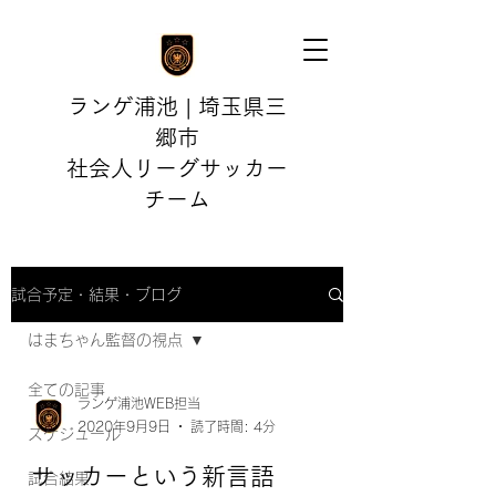
ランゲ浦池 | 埼玉県三
郷市
社会人リーグサッカー
チーム
試合予定・結果・ブログ
はまちゃん監督の視点
全ての記事
ランゲ浦池WEB担当
2020年9月9日
読了時間: 4分
スケジュール
サッカーという新言語
試合結果