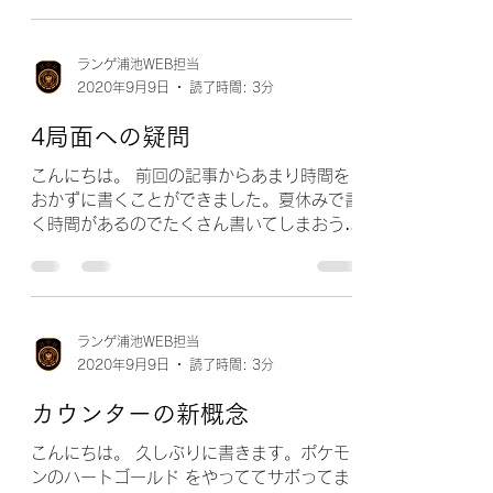
則（特に攻撃）をおとしやすくしています。
...
ランゲ浦池WEB担当
2020年9月9日
読了時間: 3分
4局面への疑問
こんにちは。 前回の記事からあまり時間を
おかずに書くことができました。夏休みで書
く時間があるのでたくさん書いてしまおうと
思います。 さて、今回は攻撃、攻撃から守
備への切り替わり（ネガティブトランジショ
ン）、守備、守備から攻撃への切り替わり
（ポジティブトランジション）、の４局...
ランゲ浦池WEB担当
2020年9月9日
読了時間: 3分
カウンターの新概念
こんにちは。 久しぶりに書きます。ポケモ
ンのハートゴールド をやっててサボってま