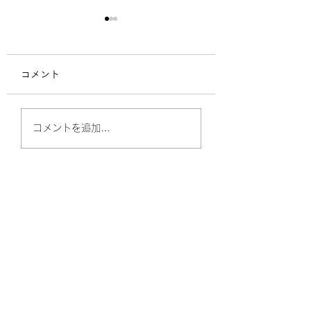
コメント
埼玉県クラブ選手権日
2024シーズンキ
コメントを追加…
程(終了)
ン・副キャプテン
のお知らせ / ラ
池