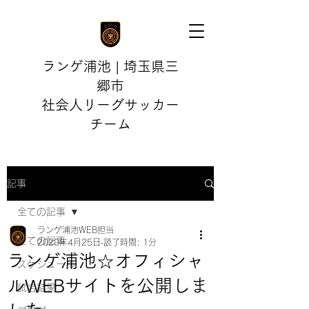
ランゲ浦池 | 埼玉県三
郷市
社会人リーグサッカー
チーム
記事
全ての記事
ランゲ浦池WEB担当
全ての記事
2020年4月25日
読了時間: 1分
ランゲ浦池☆オフィシャ
スケジュール
ルWEBサイトを公開しま
試合結果