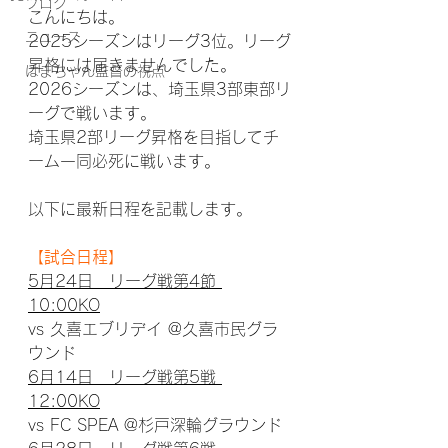
ブログ
こんにちは。
ニュース
2025シーズンはリーグ3位。リーグ
昇格には届きませんでした。
はまちゃん監督の視点
2026シーズンは、埼玉県3部東部リ
ーグで戦います。
埼玉県2部リーグ昇格を目指してチ
ーム一同必死に戦います。
以下に最新日程を記載します。
【試合日程】
5月24日　リーグ戦第4節 
10:00KO
vs 久喜エブリデイ @久喜市民グラ
ウンド
6月14日　リーグ戦第5戦 
12:00KO
vs FC SPEA @杉戸深輪グラウンド