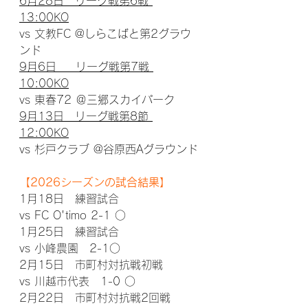
6月28日　リーグ戦第6戦 
13:00KO
vs 文教FC @しらこばと第2グラウ
ンド
9月6日　  リーグ戦第7戦 
10:00KO
vs 東春72 ＠三郷スカイパーク
9月13日　リーグ戦第8節 
12:00KO
vs 杉戸クラブ @谷原西Aグラウンド
【2026シーズンの試合結果】
1月18日　練習試合
vs FC O'timo 2-1 ○
1月25日　練習試合
vs 小峰農園　2-1○
2月15日　市町村対抗戦初戦
vs 川越市代表　1-0 ○
2月22日　市町村対抗戦2回戦