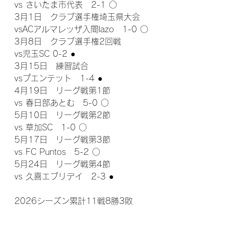
vs さいたま市代表　2-1 ○
3月1日　クラブ選手権埼玉県大会
vsACアルマレッザ入間lazo　1-0 ○
3月8日　クラブ選手権2回戦
vs児玉SC 0-2 ●
3月15日　練習試合
vsプエンテット　1-4 ●
4月19日　リーグ戦第1節
vs 春日部あとむ　5-0 ○
5月10日　リーグ戦第2節
vs 草加SC　1-0 ○
5月17日　リーグ戦第3節
vs FC Puntos　5-2 ○
5月24日　リーグ戦第4節 
vs 久喜エブリデイ　2-3 
●
2026シーズン
累計11戦8勝3敗