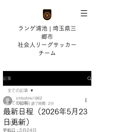
ランゲ浦池 | 埼玉県三
郷市
社会人リーグサッカー
チーム
記事
全ての記事
ichibohirki1962
全ての記事
1月25日
読了時間: 2分
最新日程（2026年5月23
スケジュール
日更新）
試合結果
更新日：
5月24日