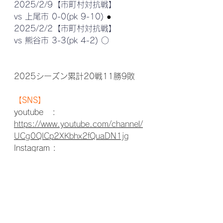
2025/2/9【市町村対抗戦】
vs 上尾市 0-0(pk 9-10) 
●
2025/2/2【市町村対抗戦】
vs 熊谷市 3-3(pk 4-2) ○
2025シーズン累計20戦11勝9敗
【SNS】
youtube   : 
https://www.youtube.com/channel/
UCg0QICp2XKbhx2fQuaDN1jg
Instagram : 
https://www.instagram.com/range_
uraike_official?
utm_source=ig_web_button_share_
sheet&igsh=ZDNlZDc0MzIxNw==
【感謝しかないスポンサー様】