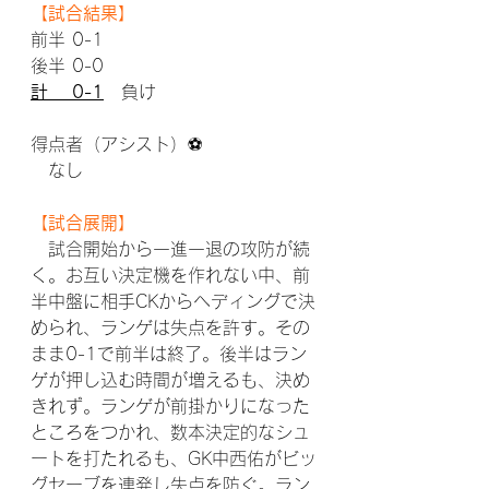
【試合結果】
前半 0-1
後半 0-0
計　 0-1
　負け
得点者（アシスト）⚽
　なし
【試合展開】
　試合開始から一進一退の攻防が続
く。お互い決定機を作れない中、前
半中盤に相手CKからヘディングで決
められ、ランゲは失点を許す。その
まま0-1で前半は終了。後半はラン
ゲが押し込む時間が増えるも、決め
きれず。ランゲが前掛かりになった
ところをつかれ、数本決定的なシュ
ートを打たれるも、GK中西佑がビッ
グセーブを連発し失点を防ぐ。ラン