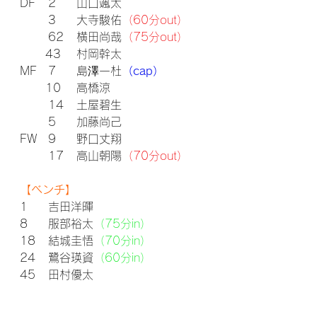
DF
2
山口颯太
3　	大寺駿佑
（60分out）
	62	横田尚哉
（75分out）
      43
	村岡幹太
MF 	7　	島澤一杜
（cap）
      10	高橋涼
14	土屋碧生
	5	加藤尚己
FW 
9
野口丈翔
	17	高山朝陽
（70分out）
【ベンチ】
1
	吉田洋暉
8	服部裕太
（75分in）
18	結城圭悟
（70分in）
24	鷺谷瑛資
（60分in）
45	田村優太	