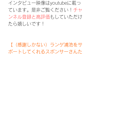
インタビュー映像はyoutubeに載っ
ています。是非ご覧ください！
チャ
ンネル登録と高評価
もしていただけ
たら嬉しいです！
【（感謝しかない）ランゲ浦池をサ
ポートしてくれるスポンサーさんた
ち】
・
北商物流株式会社
 / 東京都北区の
軽貨物業者
 https://hokushow.com/ 
・
ふなくし皮膚科クリニック
 / 三郷
市の皮膚科・アレルギー科 
https://2794derma.com/ 
・
株式会社アイランドマーケティン
グ
 / 小規模事業者向けWEBサイト制
作 
https://islandmarketing.co.jp/