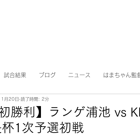
試合結果
ブログ
ニュース
はまちゃん監
11月20日
読了時間: 2分
勝利】ランゲ浦池 vs KN
会長杯1次予選初戦
日