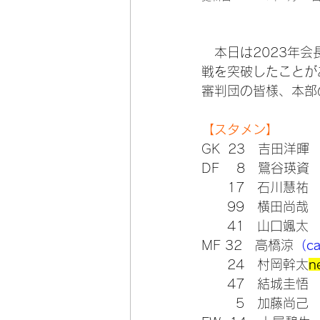
　本日は2023年
戦を突破したことが
審判団の皆様、本部
【スタメン】
GK  23　吉田洋暉
DF    8　鷺谷瑛資
      17　石川慧祐
      99　横田尚哉
      41　山口颯太
MF 32　高橋涼
（c
      24　村岡幹太
n
      47　結城圭悟
        5　加藤尚己