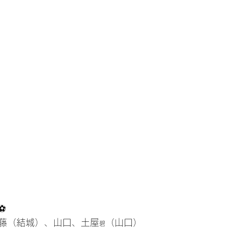
⚽
藤（結城）、山口、土屋
（山口）
碧