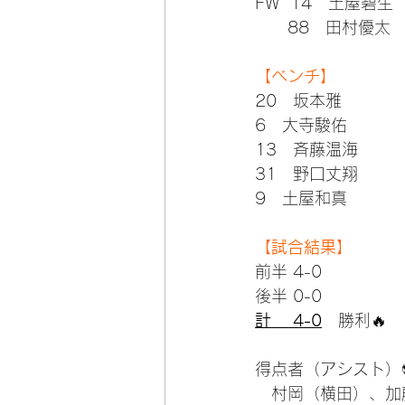
FW  14　土屋碧生
      88　田村優太
【ベンチ】
20　坂本雅
6　大寺駿佑
13　斉藤温海
31　野口丈翔
9　土屋和真
【試合結果】
前半 4-0
後半 0-0
計　 4-0
　勝利🔥
得点者（アシスト）
　村岡（横田）、加