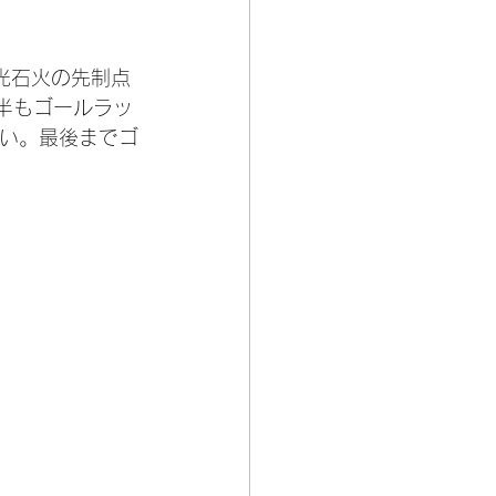
光石火の先制点
半もゴールラッ
ない。最後までゴ