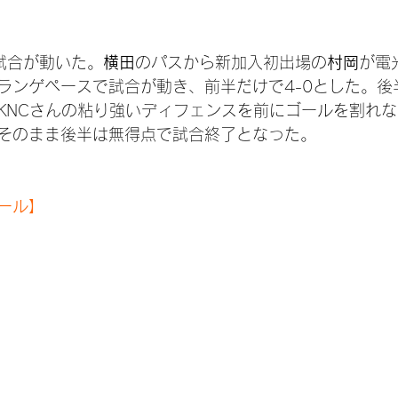
試合が動いた。
横田
のパスから新加入初出場の
村岡
が電
ランゲペースで試合が動き、前半だけで4-0とした。後
KNCさんの粘り強いディフェンスを前にゴールを割れ
そのまま後半は無得点で試合終了となった。
ール】