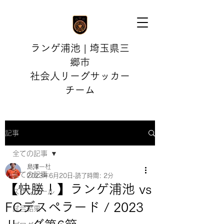
ランゲ浦池 | 埼玉県三
郷市
社会人リーグサッカー
チーム
記事
全ての記事
島澤一杜
全ての記事
2023年6月20日
読了時間: 2分
【快勝！】ランゲ浦池 vs
スケジュール
FCデスペラード / 2023
試合結果