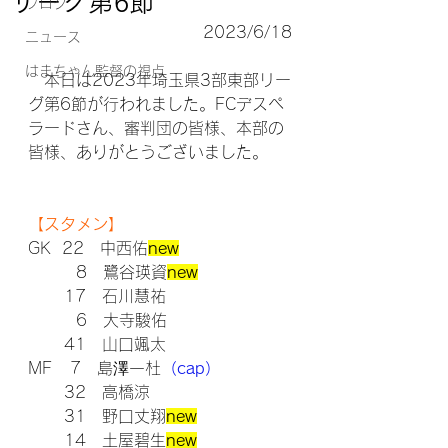
リーグ第6節
ブログ
2023/6/18
ニュース
はまちゃん監督の視点
　本日は2023年埼玉県3部東部リー
グ第6節が行われました。FCデスペ
ラードさん、審判団の皆様、本部の
皆様、ありがとうございました。
【スタメン】
GK  22　中西佑
new
        8　鷺谷瑛資
new
      17　石川慧祐
        6　大寺駿佑
      41　山口颯太
MF   7　島澤一杜
（cap）
      32　高橋涼
      31　野口丈翔
new
      14　土屋碧生
new