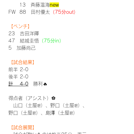
      13　斉藤温海
new
FW  88　田村優太
（75分out）
【ベンチ】
23　吉田洋暉
47　結城圭悟
（75分in）
5　加藤尚己
【試合結果】
前半 2-0
後半 2-0
計　 4-0
　勝利🔥
得点者（アシスト）⚽
　山口（土屋
）、野口（土屋
）、
碧
碧
野口（土屋
）、島澤（土屋
）
碧
碧
【試合展開】