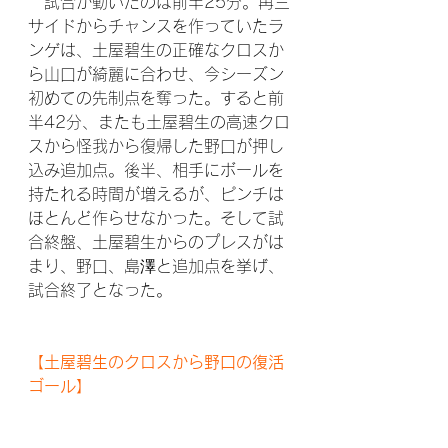
　試合が動いたのは前半25分。再三
サイドからチャンスを作っていたラ
ンゲは、土屋碧生の正確なクロスか
ら山口が綺麗に合わせ、今シーズン
初めての先制点を奪った。すると前
半42分、またも土屋碧生の高速クロ
スから怪我から復帰した野口が押し
込み追加点。後半、相手にボールを
持たれる時間が増えるが、ピンチは
ほとんど作らせなかった。そして試
合終盤、土屋碧生からのプレスがは
まり、野口、島澤と追加点を挙げ、
試合終了となった。
【土屋碧生のクロスから野口の復活
ゴール】