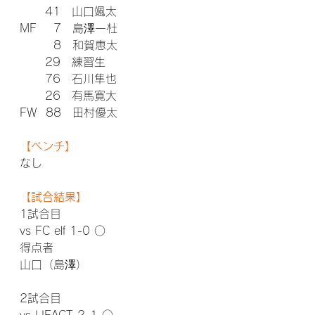
      41　山口颯太
MF    7　島澤一杜
        8　和賀恵太
      29　練習生
      76　石川隼也
      26　有馬寛大
FW  88　田村優太
【ベンチ】
なし
【試合結果】
1試合目
vs FC elf 1-0 ○
得点者
山口（島澤）
2試合目