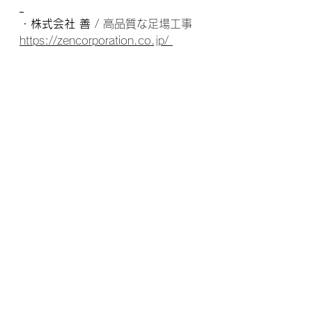
・
株式会社 善
 / 高品質な足場工事 
https://zencorporation.co.jp/ 
・
ふなくし皮膚科クリニック
 / 三郷
市の皮膚科・アレルギー科 
https://2794derma.com/ 
・
株式会社アイランドマーケティン
グ
 / 小規模事業者向けWEBサイト制
作 
https://islandmarketing.co.jp/
vamos range!
試合結果