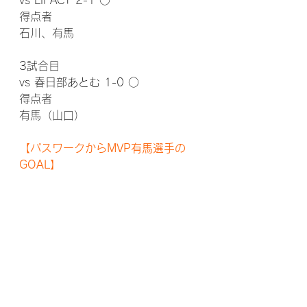
vs LIFACT 2-1 ○
得点者
石川、有馬
3試合目
vs 春日部あとむ 1-0 ○
得点者
有馬（山口）
【パスワークからMVP有馬選手の
GOAL】