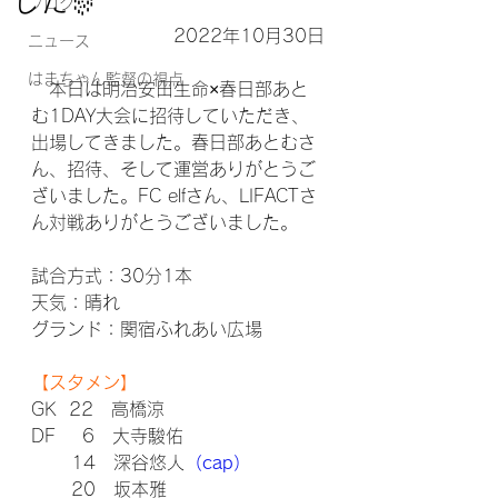
した🎊
ブログ
2022年10月30日
ニュース
はまちゃん監督の視点
　本日は明治安田生命×春日部あと
む1DAY大会に招待していただき、
出場してきました。春日部あとむさ
ん、招待、そして運営ありがとうご
ざいました。FC elfさん、LIFACTさ
ん対戦ありがとうございました。
試合方式：30分1本
天気：晴れ
グランド：関宿ふれあい広場
【スタメン】
GK  22　高橋涼
DF    6　大寺駿佑
      14　深谷悠人
（cap）
      20　坂本雅