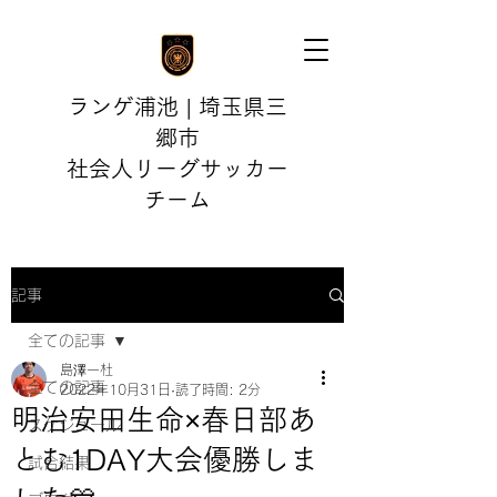
ランゲ浦池 | 埼玉県三
郷市
社会人リーグサッカー
チーム
記事
全ての記事
島澤一杜
全ての記事
2022年10月31日
読了時間: 2分
明治安田生命×春日部あ
スケジュール
とむ1DAY大会優勝しま
試合結果