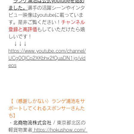
ランゲ浦池は公式youtubeを始め
ました。
選手の活躍シーンやインタ
ビュー映像はyoutubeに載っていま
す。是非ご覧ください！
チャンネル
登録と高評価
もしていただけたら嬉
しいです！
　↓↓↓
https://www.youtube.com/channel/
UCg0QICp2XKbhx2fQuaDN1jg/vid
eos
【（感謝しかない）ランゲ浦池をサ
ポートしてくれるスポンサーさんた
ち】
・
北商物流株式会社
 / 東京都北区の
軽貨物業者
 https://hokushow.com/ 