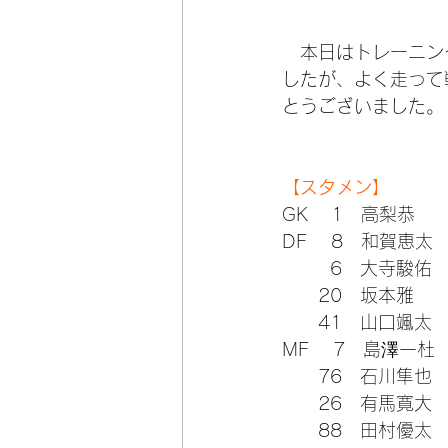
　本日はトレーニン
したが、よく走って戦
とうございました。
【スタメン】
GK    1　高梨恭　
DF    8　和賀恵太
        6　大寺駿佑
      20　坂本雅
      41　山口颯太
MF    7　島澤一杜
      76　石川隼也
      26　有馬寛大
      88　田村優太