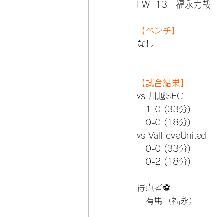
FW  13　福永力哉
【ベンチ】
なし
【試合結果】
vs 川越SFC
　1-0 (33分)
　0-0 (18分)
vs ValFoveUnited
　0-0 (33分)
　0-2 (18分)
得点者⚽
　有馬（福永）