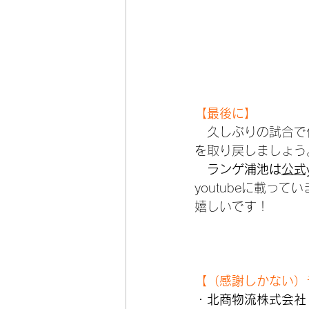
【最後に】
　久しぶりの試合で
を取り戻しましょう
ランゲ浦池は
公式y
youtubeに載っ
嬉しいです！
【（感謝しかない）
・
北商物流株式会社