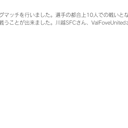
グマッチを行いました。選手の都合上10人での戦いと
うことが出来ました。川越SFCさん、ValFoveUnite