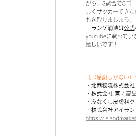
がら、3試合で8ゴ
しくサッカーできた
もぎ取りましょう。
ランゲ浦池は
公式y
youtubeに載っ
嬉しいです！
【（感謝しかない）
・
北商物流株式会社
・
株式会社 善
 / 
・
ふなくし皮膚科ク
・
株式会社アイラン
https://islandmarket