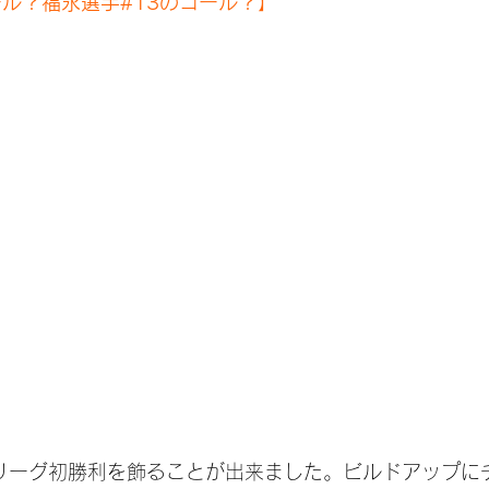
ール？福永選手#13のゴール？】
リーグ初勝利を飾ることが出来ました。ビルドアップに