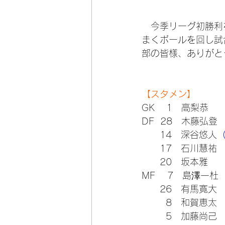
　今季リーグ初勝利
まくボールを回し試
部の皆様、ありがと
【スタメン】
GK    1　高梨恭
DF  28　木藤弘登
      14　深谷悠人
（
      17　石川慧祐
      20　坂本雅
MF    7　島澤一杜
      26　有馬寛大
        8　和賀恵太
        5　加藤尚己