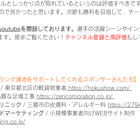
ールとしっかり点が取れているというのは評価すべきで
ので良かったと思います。次節も勝利を目指して、チー
outube
を開設しております。
選手の活躍シーンやイン
ています。是非ご覧ください！
チャンネル登録と高評価
もし
ランゲ浦池をサポートしてくれるスポンサーさんたち】
 / 東京都北区の軽貨物業者
 https://hokushow.com/ 
高品質な足場工事 
https://zencorporation.co.jp/ 
リニック
 / 三郷市の皮膚科・アレルギー科 
https://27
ドマーケティング
 / 小規模事業者向けWEBサイト制作 
ing.co.jp/