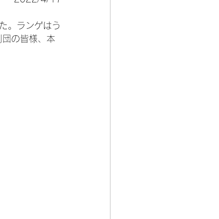
た。ランゲはう
判団の皆様、本