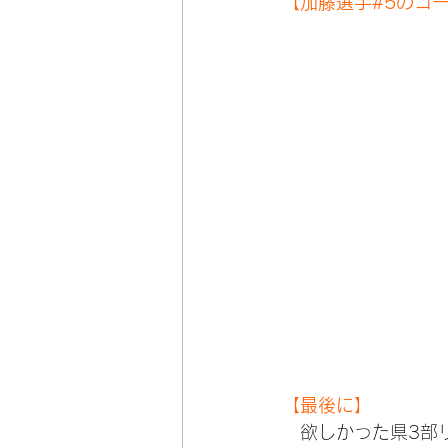
【加藤選手#5のゴ
【最後に】
　欲しかった県3部