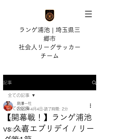
ランゲ浦池 | 埼玉県三
郷市
社会人リーグサッカー
チーム
記事
全ての記事
島澤一杜
全ての記事
2022年4月4日
読了時間: 2分
【開幕戦！】ランゲ浦池
スケジュール
vs 久喜エブリデイ / リー
試合結果