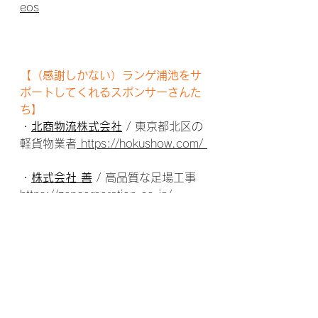
eos
【（感謝しかない）ランゲ浦池をサ
ポートしてくれるスポンサーさんた
ち】
・
北商物流株式会社
 / 東京都北区の
軽貨物業者
 https://hokushow.com/ 
・
株式会社 善
 / 高品質な足場工事 
https://zencorporation.co.jp/ 
・
ふなくし皮膚科クリニック
 / 三郷
市の皮膚科・アレルギー科 
https://2794derma.com/ 
・
株式会社アイランドマーケティン
グ
 / 小規模事業者向けWEBサイト制
作 
https://islandmarketing.co.jp/