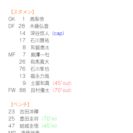
【スタメン】
GK    1　高梨恭
DF  28　木藤弘登
      14　深谷悠人
（cap）
      17　石川慧祐
        8　和賀恵太
MF    7　島澤一杜
      26　有馬寛大
      76　石川隼也
      13　福永力哉
        9　土屋和真
（45'out）
FW  88　田村優太
（70'out）
【ベンチ】
23　吉田洋暉
25　豊田圭将
（70'in）
47　結城圭悟
（45'in）