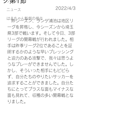
グ第1節
ブログ
2022/4/3
ニュース
はまちゃん監督の視点
　昨シーズン、ランゲ浦池は地区リ
ーグを昇格し、今シーズンから埼玉
県3部で戦います。そして今日、3部
リーグの開幕戦が行われました。相
手は昨季リーグ2位であることを証
明するかのような早いプレッシング
と迫力のある攻撃で、我々は思うよ
うなプレーができませんでした。し
かし、そういった相手にもビビら
ず、自分たちのやりたいサッカーを
追求することができました。自分た
ちにとってプラスな面もマイナスな
面も見れて、収穫の多い開幕戦とな
りました。