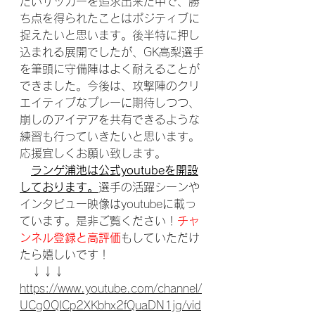
たいサッカーを追求出来た中で、勝
ち点を得られたことはポジティブに
捉えたいと思います。後半特に押し
込まれる展開でしたが、GK高梨選手
を筆頭に守備陣はよく耐えることが
できました。今後は、攻撃陣のクリ
エイティブなプレーに期待しつつ、
崩しのアイデアを共有できるような
練習も行っていきたいと思います。
応援宜しくお願い致します。
ランゲ浦池は公式youtubeを開設
しております。
選手の活躍シーンや
インタビュー映像はyoutubeに載っ
ています。是非ご覧ください！
チャ
ンネル登録と高評価
もしていただけ
たら嬉しいです！
　↓↓↓
https://www.youtube.com/channel/
UCg0QICp2XKbhx2fQuaDN1jg/vid