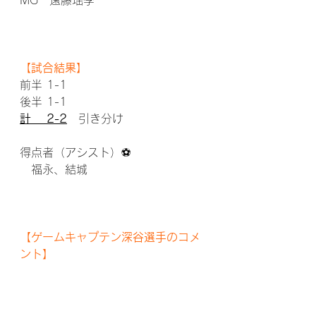
MG　遠藤瑶季
【試合結果】
前半 1-1
後半 1-1
計　 2-2
　引き分け
得点者（アシスト）⚽
　福永、結城
【ゲームキャプテン深谷選手のコメ
ント】