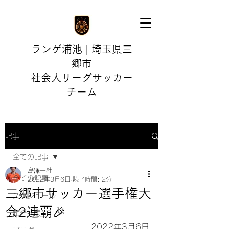
ランゲ浦池 | 埼玉県三
郷市
社会人リーグサッカー
チーム
記事
全ての記事
島澤一杜
全ての記事
2022年3月6日
読了時間: 2分
三郷市サッカー選手権大
スケジュール
会2連覇🎉
試合結果
2022年3月6日