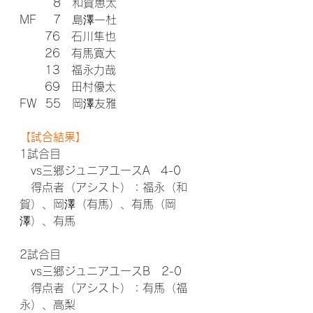
        8　和賀恵太
MF    7　島澤一杜
      76　石川隼也
      26　有馬寛大
      13　福永力哉
      69　田村優太
FW  55　岡澤友雅
【試合結果】
1試合目
　vs三郷ジュニアユースA　4-0
　得点者（アシスト）：福永（和
賀）、岡澤（有馬）、有馬（岡
澤）、有馬
2試合目
　vs三郷ジュニアユースB　2-0
　得点者（アシスト）：有馬（福
永）、高梨