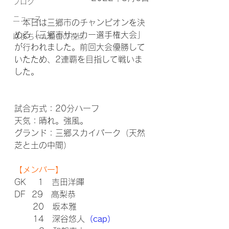
ブログ
ニュース
　本日は三郷市のチャンピオンを決
める「三郷市サッカー選手権大会」
はまちゃん監督の視点
が行われました。前回大会優勝して
いたため、2連覇を目指して戦いま
した。
試合方式：20分ハーフ
天気：晴れ。強風。
グランド：三郷スカイパーク（天然
芝と土の中間）
【メンバー】
GK    1　吉田洋暉
DF  29　高梨恭
      20　坂本雅
      14　深谷悠人
（cap）