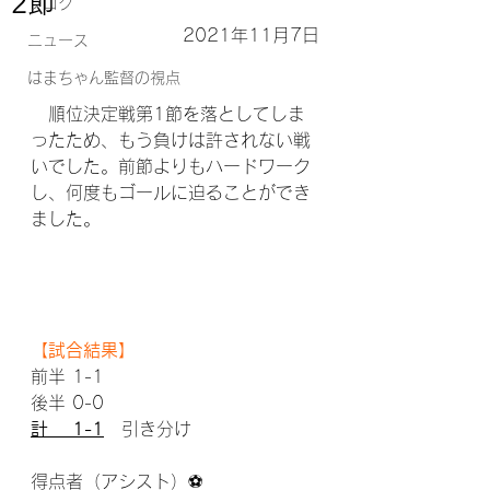
2節
ブログ
2021年11月7日
ニュース
はまちゃん監督の視点
　順位決定戦第1節を落としてしま
ったため、もう負けは許されない戦
いでした。前節よりもハードワーク
し、何度もゴールに迫ることができ
ました。
【試合結果】
前半 1-1
後半 0-0
計　 1-1
　引き分け
得点者（アシスト）⚽