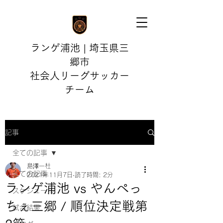
ランゲ浦池 | 埼玉県三
郷市
社会人リーグサッカー
チーム
記事
全ての記事
島澤一杜
全ての記事
2021年11月7日
読了時間: 2分
ランゲ浦池 vs やんぺっ
スケジュール
ちぇ三郷 / 順位決定戦第
試合結果