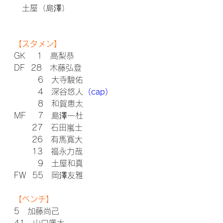
　土屋（島澤）
【スタメン】
GK    1　高梨恭
DF  28　木藤弘登
        6　大寺駿佑
        4　深谷悠人
（cap）
        8　和賀恵太
MF    7　島澤一杜
      27　石田嵐士
      26　有馬寛大
      13　福永力哉
        9　土屋和真
FW  55　岡澤友雅
【ベンチ】
5　加藤尚己