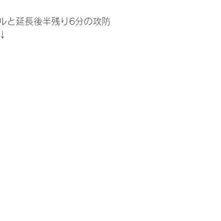
ルと延長後半残り6分の攻防
↓