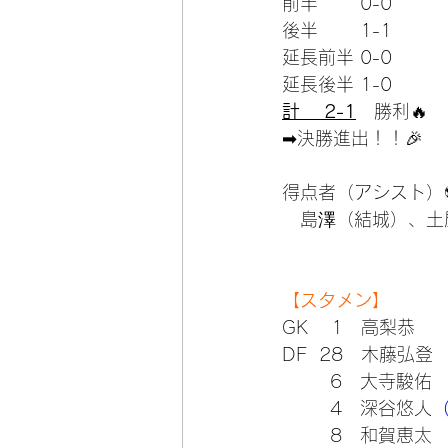
前半　　 0-0
後半　　 1-1
延長前半 0-0
延長後半 1-0
計　 2-1
　勝利🔥
➡決勝進出！！🎉
得点者（アシスト）
　島澤（結城）、土
【スタメン】
GK    1　高梨恭　　
DF  28　木藤弘登
        6　大寺駿佑
        4　深谷悠人
（
        8　和賀恵太