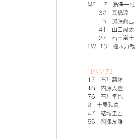
MF    7　島澤一杜
      32　高橋涼
        5　加藤尚己
      41　山口颯太
      27　石田嵐士
FW  13　福永力哉
【ベンチ】
17　石川慧祐
18　内藤大登
76　石川隼也
9　土屋和真
47　結城圭吾
55　岡澤友雅