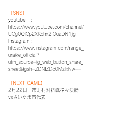
【SNS】
youtube   : 
https://www.youtube.com/channel/
UCg0QICp2XKbhx2fQuaDN1jg
Instagram : 
https://www.instagram.com/range_
uraike_official?
utm_source=ig_web_button_share_
sheet&igsh=ZDNlZDc0MzIxNw==
【NEXT GAME】
2月22日　市町村対抗戦準々決勝　
vsさいたま市代表
10:00KO @SFA西側グラウンド
試合結果