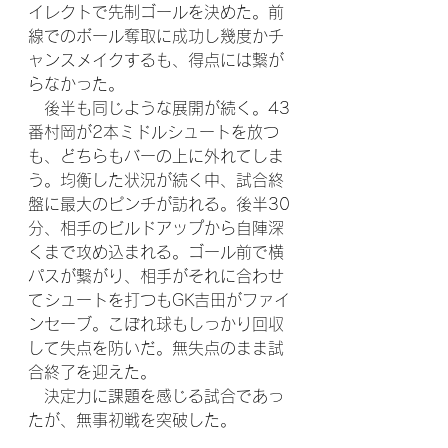
イレクトで先制ゴールを決めた。前
線でのボール奪取に成功し幾度かチ
ャンスメイクするも、得点には繋が
らなかった。
　後半も同じような展開が続く。43
番村岡が2本ミドルシュートを放つ
も、どちらもバーの上に外れてしま
う。均衡した状況が続く中、試合終
盤に最大のピンチが訪れる。後半30
分、相手のビルドアップから自陣深
くまで攻め込まれる。ゴール前で横
パスが繋がり、相手がそれに合わせ
てシュートを打つもGK吉田がファイ
ンセーブ。こぼれ球もしっかり回収
して失点を防いだ。無失点のまま試
合終了を迎えた。
　決定力に課題を感じる試合であっ
たが、無事初戦を突破した。