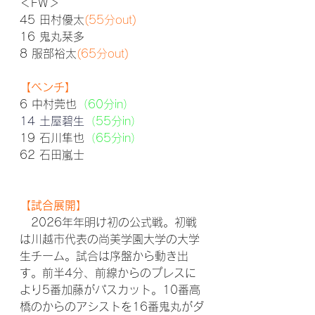
＜FW＞
45 田村優太
(55分out)
16 鬼丸栞多
8 服部裕太
(65分out)
【ベンチ】
6 中村
莞也
（60分in）
14 土屋碧生
（55分in）
19 石川隼也
（65分in）
62 石田嵐士 
【試合展開】
　2026年年明け初の公式戦。初戦
は川越市代表の尚美学園大学の大学
生チーム。試合は序盤から動き出
す。前半4分、前線からのプレスに
より5番加藤がパスカット。10番高
橋のからのアシストを16番鬼丸がダ