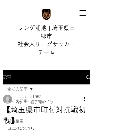
ランゲ浦池 | 埼玉県三
郷市
社会人リーグサッカー
チーム
記事
全ての記事
ichibohirki1962
全ての記事
2月16日
読了時間: 2分
【埼玉県市町村対抗戦初
スケジュール
戦】
試合結果
2026/2/15