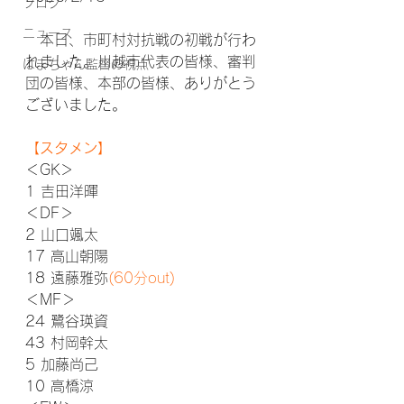
ブログ
ニュース
　本日、市町村対抗戦の初戦が行わ
れました。川越市代表の皆様、審判
はまちゃん監督の視点
団の皆様、本部の皆様、ありがとう
ございました。
【スタメン】
＜GK＞
1 
吉田洋暉
＜DF＞
2 山口颯太
17 高山朝陽
18 遠藤雅弥
(60分out)
＜MF＞
24 鷺谷瑛資
43 村岡幹太
5 加藤尚己
10 高橋涼