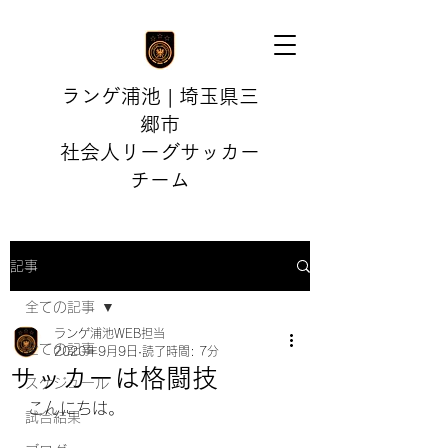
ランゲ浦池 | 埼玉県三
郷市
社会人リーグサッカー
チーム
記事
全ての記事
ランゲ浦池WEB担当
全ての記事
2020年9月9日
読了時間: 7分
サッカーは格闘技
スケジュール
こんにちは。
試合結果