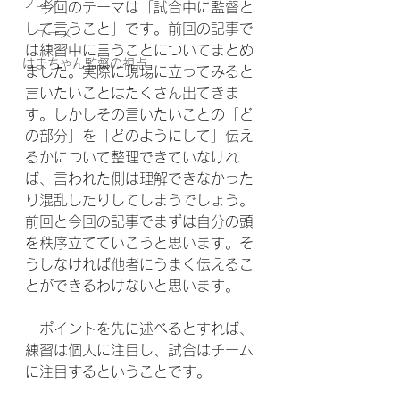
ブログ
　今回のテーマは「試合中に監督と
して言うこと」です。前回の記事で
ニュース
は練習中に言うことについてまとめ
はまちゃん監督の視点
ました。実際に現場に立ってみると
言いたいことはたくさん出てきま
す。しかしその言いたいことの「ど
の部分」を「どのようにして」伝え
るかについて整理できていなけれ
ば、言われた側は理解できなかった
り混乱したりしてしまうでしょう。
前回と今回の記事でまずは自分の頭
を秩序立てていこうと思います。そ
うしなければ他者にうまく伝えるこ
とができるわけないと思います。
　ポイントを先に述べるとすれば、
練習は個人に注目し、試合はチーム
に注目するということです。