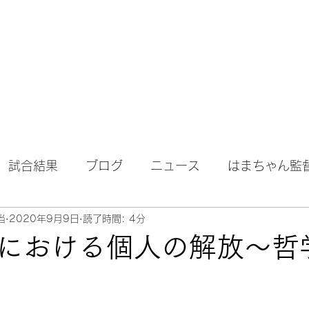
試合結果
ブログ
ニュース
はまちゃん監
当
2020年9月9日
読了時間: 4分
における個人の解放〜哲