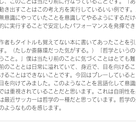
し、このことは当たり前に行なっていることです。「あ
動き出すことはこの考え方を実行しているいい例です。
無意識にやっていたことを意識してやるようにするだけ
的に実行することで安定したパフォーマンスを発揮でき
作者もタイトルも覚えてない本に書いてあったことを引
す。（たしか斎藤環だった気がする。）「哲学というの
うこと。」僕は当たり前のことに気づくことはとても難
前のこととは日常に溢れていて、身近で、目を向けるこ
けることはできないことです。今回はプレーしていると
目を向けてみました。このようなことを言語化して意識
では重視されていることだと思います。これは自明性を
は最近サッカーは哲学の一種だと思っています。哲学の
のようなものを感じます。